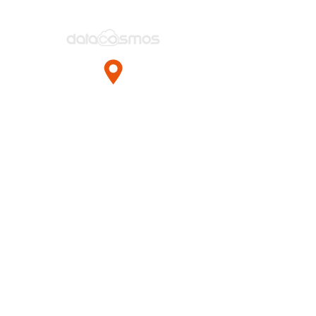
Esentepe Mah.
Milangaz Cad. No:75
Monumento Kartal Plaza
Kat:6
Kartal / İstanbul / TÜRKİYE
+90 850 470 83 83
+90 216 425 14 99
satis@datacosmos.com.tr