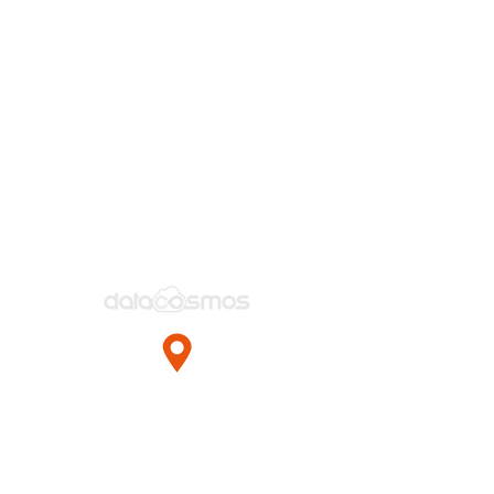
Esentepe Mah.
Milangaz Cad. No:75
Monumento Kartal Plaza
Kat:6