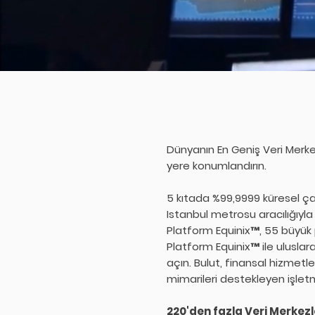
Dünyanın En Geniş Veri Merkez
yere konumlandırın.
5 kıtada %99,9999 küresel ç
Istanbul metrosu aracılığıyla
Platform Equinix™, 55 büyük 
Platform Equinix™ ile uluslara
açın. Bulut, finansal hizmetl
mimarileri destekleyen işle
220'den fazla Veri Merkezl