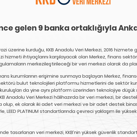
nce gelen 9 banka ortaklığıyla Ank
azi üzerine kurduğu, KKB Anadolu Veri Merkezi, 2016 hizmete gi
hizmeti ihtiyaçlarını karşılayacak olan Merkez, finans sektör
ulamaların merkezileştirileceği bir veri merkezi olarak da pla
k finans kurumlarının erişimine sunmaya başlayan Merkez, fina
sektörü bulut teknolojileri platformu hizmetlerini de sektör ku
ruluşları da yine aynı platform üzerinden teknolojiye düşük mal
KKB Anadolu Veri Merkezi hâlihazırda bir veri merkezi, bir dest
olup, ek olarak iki adet veri merkezi ve bir adet destek bina
rle, LEED PLATINUM standartlarında çevreci yaklaşım ile yüksek 
nde tasarlanan veri merkezi, KKB’nin yüksek güvenlik standartla