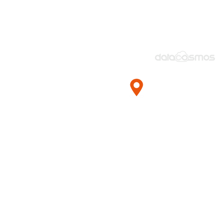
Esentepe Mah.
Milangaz Cad. N
Monumento Kart
Plaza Kat:6
Kartal / İstanbul 
TÜRKİYE
+90 850 470 83 83
+90 216 425 14 99
satis@datacosm