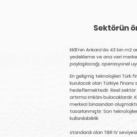
Sektörün ö
KKB’nin Ankara’da 43 bin m2 ar
yedekleme ve ana veri merkezi 
paylaşılacağı, operasyonel uyg
En gelişmiş teknolojileri Tür
kurulacak olan Türkiye finans 
hedeflemektedir. Reel sektör ku
artırma imkânı bulacaklardır. 
merkezi binasından oluşmakta 
tasarlanmıştır. Son teknolojile
kullanılabilirlik
standardı olan TIER IV seviyesi