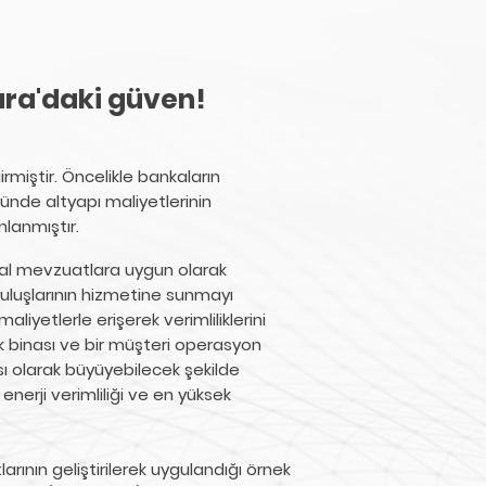
ara'daki güven!
rmiştir. Öncelikle bankaların
ünde altyapı maliyetlerinin
nlanmıştır.
nsal mevzuatlara uygun olarak
ruluşlarının hizmetine sunmayı
iyetlerle erişerek verimliliklerini
ek binası ve bir müşteri operasyon
sı olarak büyüyebilecek şekilde
enerji verimliliği ve en yüksek
rının geliştirilerek uygulandığı örnek