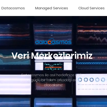
Datacosmos
Managed Services
Cloud Services
Veri Merkezlerimiz
Datacosmos ile asıl hedefinize giden
yolda güçlü bir takım arkadaşı edinmiş
olacaksınız.