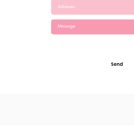
General Information Text on the 
Personal Data
I have read and a
Send