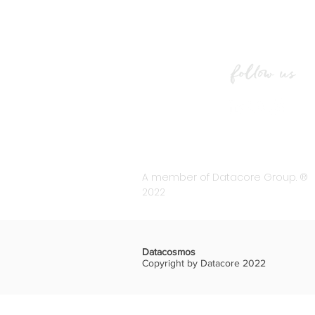
tr
A member of Datacore Group. ®
2022
Datacosmos
Copyright by Datacore 2022