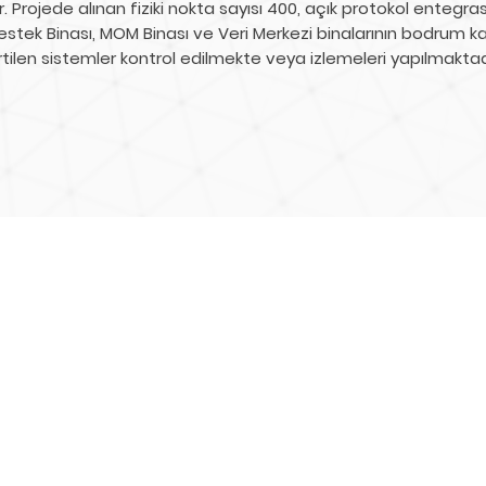
r. Projede alınan fiziki nokta sayısı 400, açık protokol entegra
Destek Binası, MOM Binası ve Veri Merkezi binalarının bodrum ka
irtilen sistemler kontrol edilmekte veya izlemeleri yapılmaktad