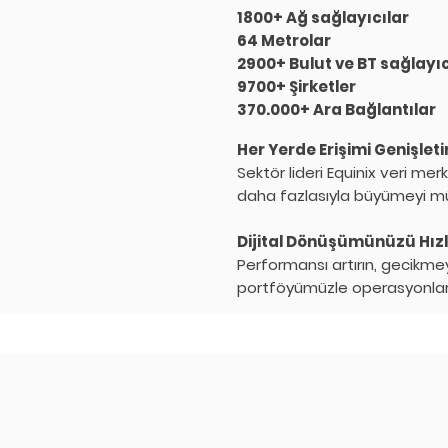
1800+ Ağ sağlayıcılar
64 Metrolar
2900+ Bulut ve BT sağlayıc
9700+ Şirketler
370.000+ Ara Bağlantılar
Her Yerde Erişimi Genişleti
Sektör lideri Equinix veri mer
daha fazlasıyla büyümeyi mü
Dijital Dönüşümünüzü Hızl
Performansı artırın, gecikmey
portföyümüzle operasyonları 