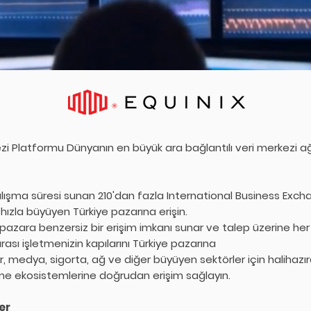
i Platformu Dünyanın en büyük ara bağlantılı veri merkezi ağıyl
alışma süresi sunan 210'dan fazla International Business Exc
 hızla büyüyen Türkiye pazarına erişin.
pazara benzersiz bir erişim imkanı sunar ve talep üzerine her
rası işletmenizin kapılarını Türkiye pazarına
er, medya, sigorta, ağ ve diğer büyüyen sektörler için halihaz
tme ekosistemlerine doğrudan erişim sağlayın.
er