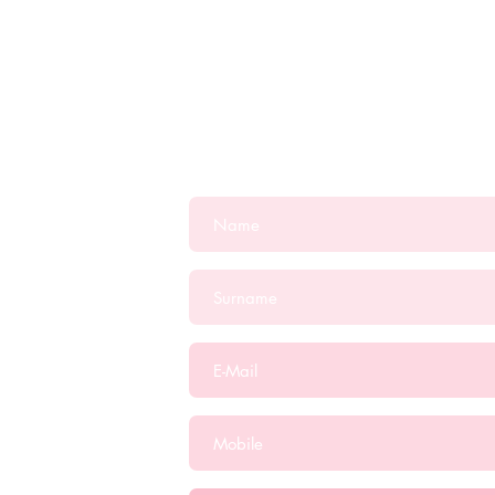
Contact
o:75
al
/
os.com.