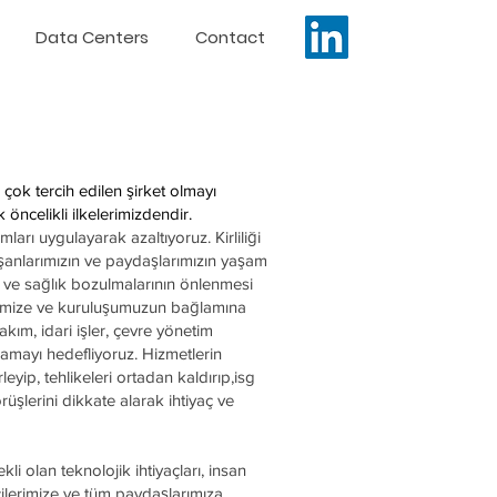
Data Centers
Contact
 en çok tercih edilen şirket olmayı
 öncelikli ilkelerimizdendir.
arı uygulayarak azaltıyoruz. Kirliliği
lışanlarımızın ve paydaşlarımızın yaşam
ın ve sağlık bozulmalarının önlenmesi
lerimize ve kuruluşumuzun bağlamına
akım, idari işler, çevre yönetim
sağlamayı hedefliyoruz. Hizmetlerin
leyip, tehlikeleri ortadan kaldırıp,isg
rüşlerini dikkate alarak ihtiyaç ve
li olan teknolojik ihtiyaçları, insan
icilerimize ve tüm paydaşlarımıza