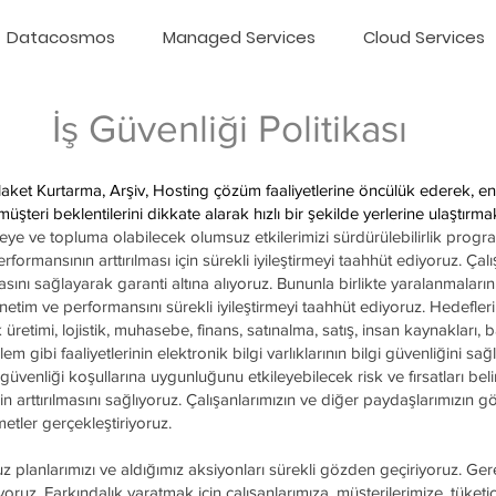
Datacosmos
Managed Services
Cloud Services
İş Güvenliği Politikası
t Kurtarma, Arşiv, Hosting çözüm faaliyetlerine öncülük ederek,
şteri beklentilerini dikkate alarak hızlı bir şekilde yerlerine ulaştırmak
e ve topluma olabilecek olumsuz etkilerimizi sürdürülebilirlik programl
formansının arttırılması için sürekli iyileştirmeyi taahhüt ediyoruz. Ça
asını sağlayarak garanti altına alıyoruz. Bununla birlikte yaralanmalar
yönetim ve performansını sürekli iyileştirmeyi taahhüt ediyoruz. Hedef
retimi, lojistik, muhasebe, finans, satınalma, satış, insan kaynakları, b
işlem gibi faaliyetlerinin elektronik bilgi varlıklarının bilgi güvenliğini 
güvenliği koşullarına uygunluğunu etkileyebilecek risk ve fırsatları belir
n arttırılmasını sağlıyoruz. Çalışanlarımızın ve diğer paydaşlarımızın gö
metler gerçekleştiriyoruz.
z planlarımızı ve aldığımız aksiyonları sürekli gözden geçiriyoruz. Gerek
iyoruz. Farkındalık yaratmak için çalışanlarımıza, müşterilerimize, tüket