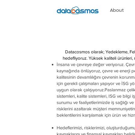
About
Datacosmos olarak; Yedekleme, Felake
hedefliyoruz. Yüksek kaliteli ürünleri, mü
İnsana ve çevreye değer veriyoruz. Çevrey
kaynağında önlüyoruz, çevre ve enerji per
kalitesinin devamlılığını çevrenin korunm
için gerekli çalışmaları yapıyor ve İSG 
uygun olarak çalışıyoruz.Paslanmaz çelik ü
sistemleri, kalite sistemleri, ISG ve bilgi 
sunumu ve faaliyetlerimizde iş sağlığı ve 
risklerini azaltarak müşteri memnuniyetini
beklentilerini karşılamak için ürün ve hiz
Hedeflerimizi, risklerimizi, oluşturduğumu
kaynaklarını ve finansal kaynakları belirl