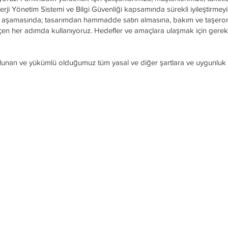
nerji Yönetim Sistemi ve Bilgi Güvenliği kapsamında sürekli iyileştirmey
r aşamasında; tasarımdan hammadde satın almasına, bakım ve taşeron f
n her adımda kullanıyoruz. Hedefler ve amaçlara ulaşmak için gerekli 
lunan ve yükümlü olduğumuz tüm yasal ve diğer şartlara ve 