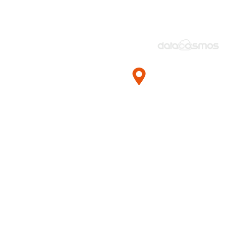
Esentepe Mah.
Milangaz Cad. N
Monumento Kart
Plaza Kat:6
Kartal / İstanbul 
TÜRKİYE
+90 850 470 83 83
+90 216 425 14 99
satis@datacosm
tr