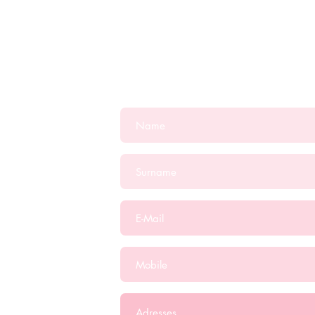
Contact
o:75
al
/
os.com.