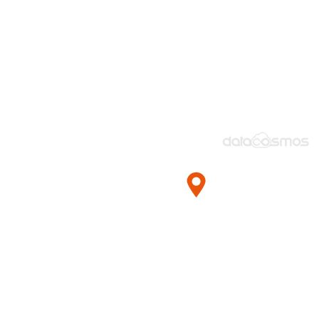
Esentepe Mah.
Milangaz Cad. N
Monumento Kart
Plaza Kat:6
Kartal / İstanbul 
TÜRKİYE
+90 850 470 83 83