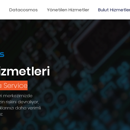
Datacosmos
Yönetilen Hizmetler
Bulut Hizmetler
izmetleri
a Service
eri merkezimizde
zin riskini devralıyor,
larınızı daha verimli
z.