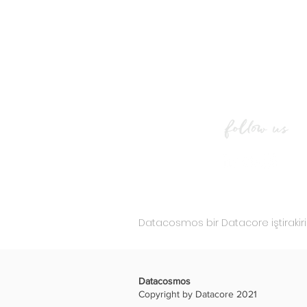
+90 216 425 14 99
satis@datacosm
tr
Datacosmos bir Datacore iştirakirid
Datacosmos
Copyright by Datacore 2021