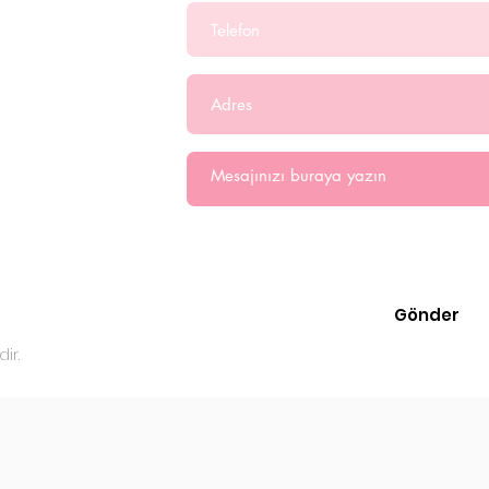
os.com.
Kişisel Verilerin Korunması ve İ
Metni'ni
okudum ve kabul ediyo
Gönder
ir.