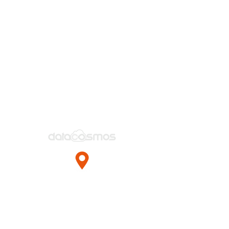
Esentepe Mah.
Milangaz Cad. No:75
Monumento Kartal Plaza
Kat:6